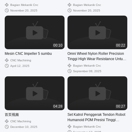
Komponen Kustom untuk
Menggunakan Mesin Die Casting
Bagian Mekanik Cnc
Bagian Mekanik Cnc
Otomatisasi Industri dan Sistem
TOYO 350T Komponen Logam
November 20, 2025
November 20, 2025
Mekanik
Rekayasa Presisi
00:10
00:22
Mesin CNC Impeller 5 sumbu
Omni Wheel Nylon Roller Precision
Tinggi High Wear Resistance Untuk
CNC Machining
Robot Layanan Chassis Disesuaikan
Bagian Mekanik Cnc
April 12, 2025
September 08, 2025
04:28
00:27
首页视频
Set Katrol Penggerak Tendon Robot
Humanoid POM Presisi Tinggi
CNC Machining
Pemrosesan Kasus Pemesinan CNC
Bagian Mekanik Cnc
December 10, 2025
China