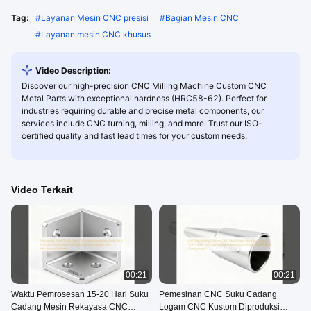
Tag:
#
Layanan Mesin CNC presisi
#
Bagian Mesin CNC
#
Layanan mesin CNC khusus
Video Description:
Discover our high-precision CNC Milling Machine Custom CNC
Metal Parts with exceptional hardness (HRC58-62). Perfect for
industries requiring durable and precise metal components, our
services include CNC turning, milling, and more. Trust our ISO-
certified quality and fast lead times for your custom needs.
Video Terkait
00:21
00:21
Waktu Pemrosesan 15-20 Hari Suku
Pemesinan CNC Suku Cadang
Cadang Mesin Rekayasa CNC
Logam CNC Kustom Diproduksi