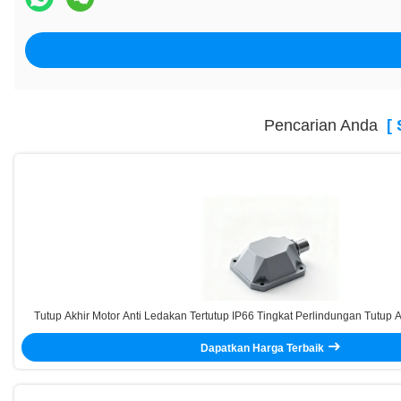
Pencarian Anda
[ S
Tutup Akhir Motor Anti Ledakan Tertutup IP66 Tingkat Perlindungan Tutup 
Aksesori Motor Tahan Debu Tahan Air Komponen Anti Ledakan yan
Dapatkan Harga Terbaik