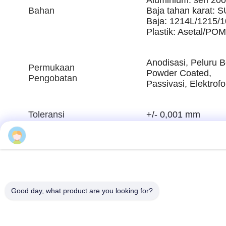
Bahan
Baja tahan karat: 
Baja: 1214L/1215/
Plastik: Asetal/P
Anodisasi, Peluru B
Permukaan
Powder Coated,
Pengobatan
Passivasi, Elektrofor
Toleransi
+/- 0,001 mm
Kristen
Menggambar
STP, STEP, LGS, X
Diterima
Waktu lead
1-3 minggu untuk s
Good day, what product are you looking for?
Kualitas
ISO9001.2015, SGS
Jaminan