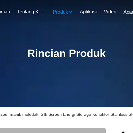
umah
Tentang Kami
Aplikasi
Video
Produk
Aca
Rincian Produk
zed, manik meledak, Silk Screen Energi Storage Konektor Stainless S