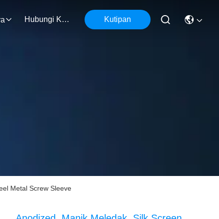
Hubungi Kami
Kutipan
ra
teel Metal Screw Sleeve
Anodized, Manik Meledak, Silk Screen